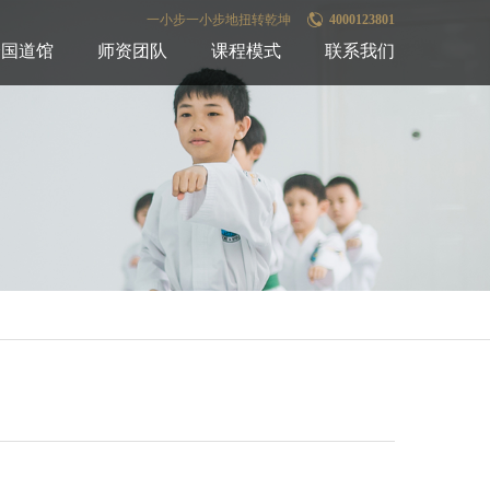
一小步一小步地扭转乾坤
4000123801
全国道馆
师资团队
课程模式
联系我们