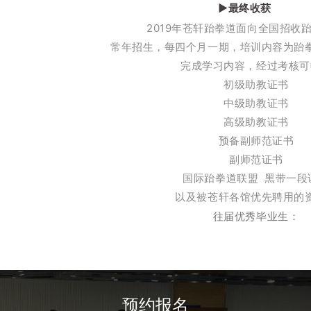
▶最终收获
2019年苍轩跆拳道面向全国招收
常年招生，每四个月一期，培训内容为跆
完成学习内容，经过考核可
初级助教证书
中级助教证书
高级助教证书
预备副师范证书
副师范证书
国际跆拳道联盟 黑带一段
以及被苍轩各馆优先聘用的
往届优秀毕业生：
预约报名