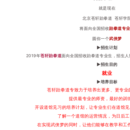
就是现在
北京苍轩跆拳道 苍轩学
将面向全国招收
跆拳道专
圆你一个
武侠梦
▶
招生计划
2019年
苍轩跆拳道
面向全国招收跆拳道专业生，招生人
▶
招生目的
就业
▶
培养目标
苍轩跆拳道专致力于培养出更多、更专业的
提供最专业的师资，最好的训
开设道馆见习的培养计划，让专业生们在道馆见
了解一个道馆的运营情况，为日后工
在实现武侠梦的同时，
让他们能够在教学和工