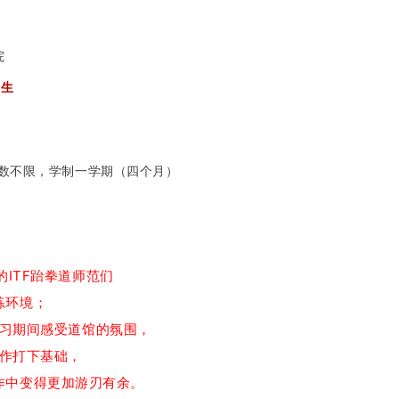
院
业生
数不限
，学制一学期（四个月）
ITF跆拳道师范们
练环境；
习期间感受道馆的氛围，
作打下基础，
作中变得更加游刃有余。