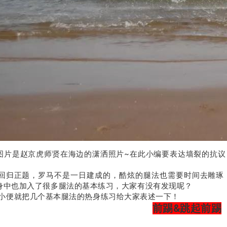
图片是赵京虎师贤在海边的潇洒照片~在此小编要表达墙裂的抗议
正题，罗马不是一日建成的，酷炫的腿法也需要时间去雕琢，
身中也加入了很多腿法的基本练习，大家有没有发现呢？
就把几个基本腿法的热身练习给大家表述一下！
前踢&跳起前踢