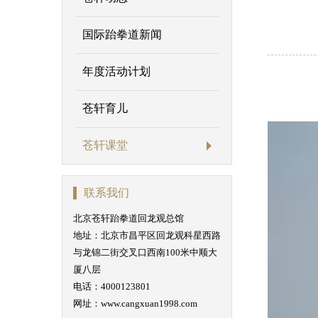
国际跆拳道新闻
年度活动计划
苍轩育儿
苍轩课堂
联系我们
北京苍轩跆拳道回龙观总馆
地址：北京市昌平区回龙观科星西路
与龙锦二街交叉口西南100米中顺大
厦八层
电话：4000123801
网址：www.cangxuan1998.com