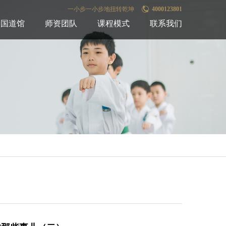
一小步一小步地扭转乾坤
4000123801
全国道馆
师资团队
课程模式
联系我们