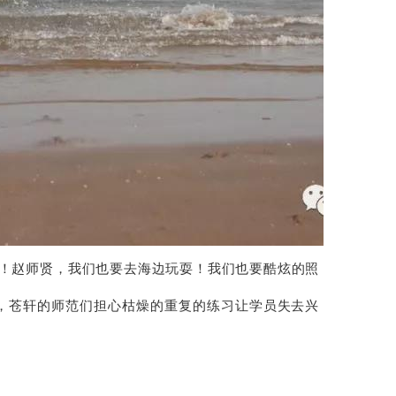
！
赵师贤，我们也要去海边玩耍！
我们也要酷炫的照
苍轩的师范们担心枯燥的重复的练习让学员失去兴