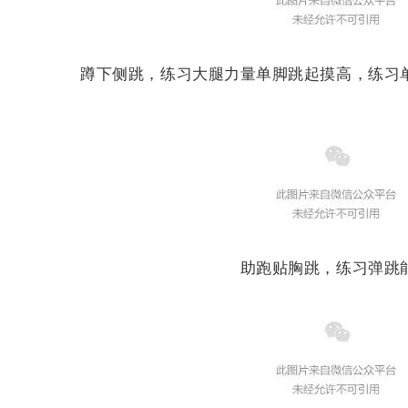
蹲下侧跳，练习大腿力量单脚跳起摸高，练习
助跑贴胸跳，练习弹跳