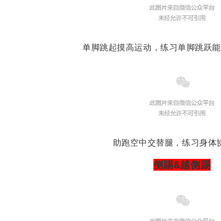
单脚跳起摸高运动，练习单脚跳跃能
助跑空中交替腿，练习身体
侧踢&越侧踢