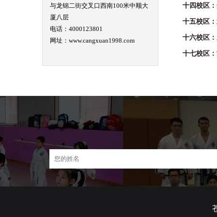
与龙锦二街交叉口西南100米中顺大
十四校区：
厦八层
十五校区：
电话：4000123801
十六校区：
网址：www.cangxuan1998.com
十七校区