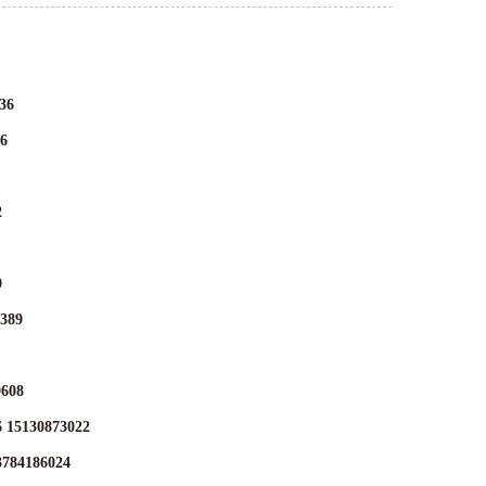
36
6
2
9
89
08
30873022
186024