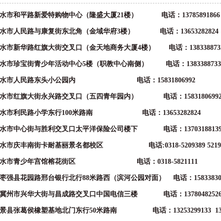
水市和平路新爱特购物中心（隆盛大厦21楼） 电话：13785891866
水市人民路与康复街东北角（金域华府3楼） 电话：13653282824
水市新华路红旗大街交叉口（金天地商务大厦4楼） 电话：138338873
水市珍宝街青少年活动中心5楼（职教中心南侧） 电话：1383388733
衡水市人民路东头小公园内 电话：15831806992
水市红旗大街永兴路交叉口（五四青年园内） 电话：1583180699
水市利民路小学东行100米路南 电话：13653282824
水市中心街与胜利交叉口太平洋保险公司楼下 电话：1370318813
水市庆丰南街卡耐基丽景名都校区 电话:0318-5209389 52193
衡水市青少年宫馆榕花街区 电话：0318-5821111
枣强县花园路邢台银行北行88米路西（滨河公园对面） 电话：158338306
州市兴华大街与昌成路交叉口中国电信三楼 电话：13780482526 151
县张葛侯橡塑基地北门东行50米路南 电话：13253299133 13784