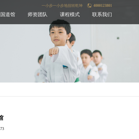
一小步一小步地扭转乾坤
4000123801
全国道馆
师资团队
课程模式
联系我们
馆
73